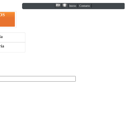
|
|
|
|
|
Inicio
Contacto
OS
da
ría