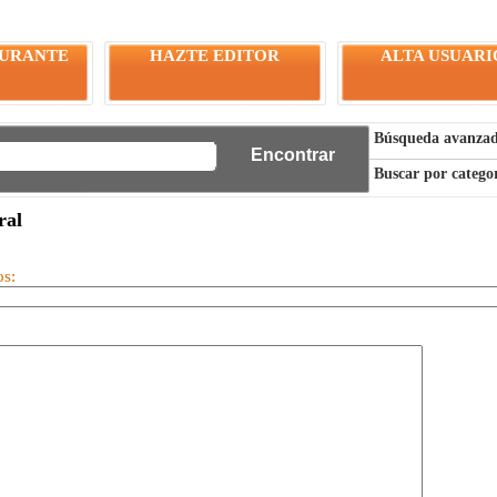
AURANTE
HAZTE EDITOR
ALTA USUARI
Búsqueda avanza
Buscar por catego
ral
os: