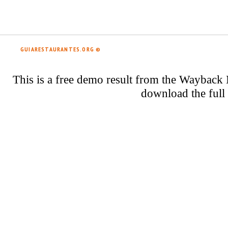
GUIARESTAURANTES.ORG ©
El Bañista
This is a free demo result from the Waybac
download the full 
El Secreto de las Rozas